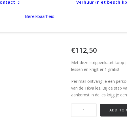
ontact
Verhuur (niet beschikb
Bereikbaarheid
€
112,50
Met deze strippenkaart koop je
lessen en krijgt er 1 gratis!
Per mail ontvang je een persoo
van de Tikva les.
Bij de stap v
aankomst in de les krijg je ee
Strippenkaart
ADD TO 
quantity