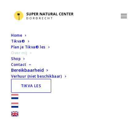
Over mij
Home
Tikva®
Plan je Tikva® les
Over mij
Shop
Contact
Bereikbaarheid
Verhuur (niet beschikbaar)
TIKVA LES