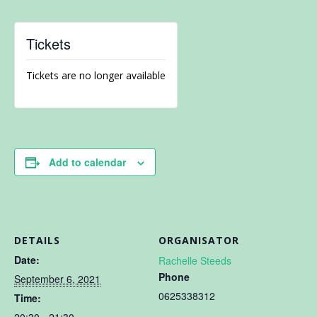
Tickets
Tickets are no longer available
Add to calendar
DETAILS
ORGANISATOR
Date:
Rachelle Steeds
Phone
September 6, 2021
0625338312
Time: