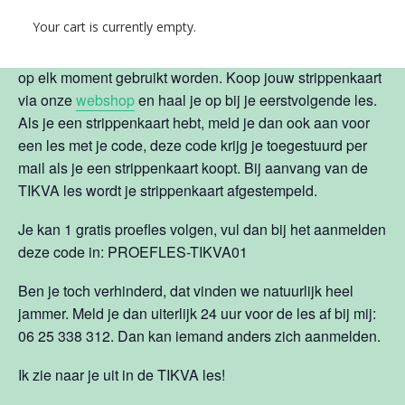
Als je een strippenkaart koopt, krijg je 2 lessen gratis!
Your cart is currently empty.
Een strippenkaart van 10 lessen kost € 80. De
strippenkaart heeft geen houdbaarheidsdatum en kan dus
op elk moment gebruikt worden. Koop jouw strippenkaart
via onze
webshop
en haal je op bij je eerstvolgende les.
Als je een strippenkaart hebt, meld je dan ook aan voor
een les met je code, deze code krijg je toegestuurd per
mail als je een strippenkaart koopt. Bij aanvang van de
TIKVA les wordt je strippenkaart afgestempeld.
Je kan 1 gratis proefles volgen, vul dan bij het aanmelden
deze code in: PROEFLES-TIKVA01
Ben je toch verhinderd, dat vinden we natuurlijk heel
jammer. Meld je dan uiterlijk 24 uur voor de les af bij mij:
06 25 338 312. Dan kan iemand anders zich aanmelden.
Ik zie naar je uit in de TIKVA les!