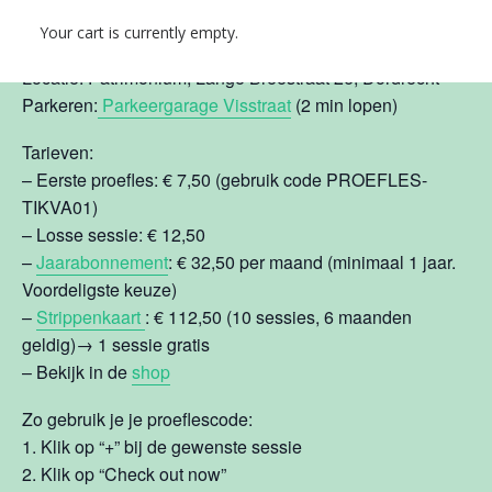
Sessie in de studio
Your cart is currently empty.
Locatie: Patrimonium, Lange Breestraat 26, Dordrecht
Parkeren:
Parkeergarage Visstraat
(2 min lopen)
Tarieven:
– Eerste proefles: € 7,50 (gebruik code PROEFLES-
TIKVA01)
– Losse sessie: € 12,50
–
Jaarabonnement
: € 32,50 per maand (minimaal 1 jaar.
Voordeligste keuze)
–
Strippenkaart
: € 112,50 (10 sessies, 6 maanden
geldig)→ 1 sessie gratis
– Bekijk in de
shop
Zo gebruik je je proeflescode:
1. Klik op “+” bij de gewenste sessie
2. Klik op “Check out now”