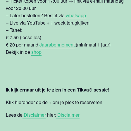
– Ticket kopen voor 17:00 uur → link via e-mail maandag
voor 20:00 uur
– Later bestellen? Bestel via
whatsapp
– Live via YouTube + 1 week terugkijken
– Tarief:
€ 7,50 (losse les)
€ 20 per maand
Jaarabonnement
:(minimaal 1 jaar)
Bekijk in de
shop
Ik kijk ernaar uit je te zien in een Tikva® sessie!
Klik hieronder op de + om je plek te reserveren.
Lees de
Disclaimer
hier:
Disclaimer