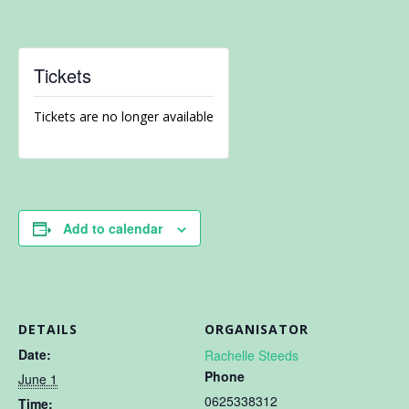
Tickets
Tickets are no longer available
Add to calendar
DETAILS
ORGANISATOR
Date:
Rachelle Steeds
Phone
June 1
0625338312
Time: