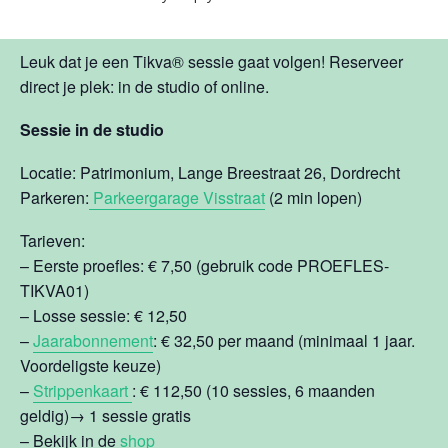
Tikva® Sessie Informatie
Leuk dat je een Tikva® sessie gaat volgen! Reserveer
direct je plek: in de studio of online.
Sessie in de studio
Locatie: Patrimonium, Lange Breestraat 26, Dordrecht
Parkeren:
Parkeergarage Visstraat
(2 min lopen)
Tarieven:
– Eerste proefles: € 7,50 (gebruik code PROEFLES-
TIKVA01)
– Losse sessie: € 12,50
–
Jaarabonnement
: € 32,50 per maand (minimaal 1 jaar.
Voordeligste keuze)
–
Strippenkaart
: € 112,50 (10 sessies, 6 maanden
geldig)→ 1 sessie gratis
– Bekijk in de
shop