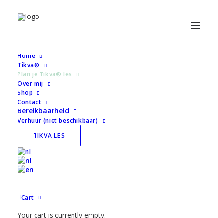
Home
Tikva®
Plan je Tikva® les
« All Evenementen
Over mij
Shop
Contact
This evenement has passed.
Bereikbaarheid
Verhuur (niet beschikbaar)
Tikva 1 juni
TIKVA LES
(online/studio)
€7,50 – €12,50
June 1 @ 20:00
-
20:45
Cart
Your cart is currently empty.