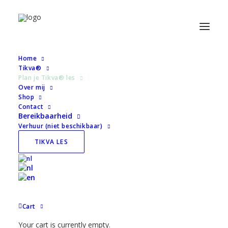
Home
Tikva®
Plan je Tikva® les
« All Evenementen
Over mij
Shop
Contact
This evenement has passed.
Bereikbaarheid
Verhuur (niet beschikbaar)
Tikva 4 nov
TIKVA LES
(studio/online)
€5,00 – €10,00
November 4, 2024 @ 20:00
-
20:45
Cart
Your cart is currently empty.