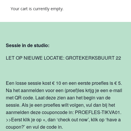
Leuk dat je een Tikva
®
sessie gaat volgen! Reserveer
Your cart is currently empty.
hier je sessie. We hebben twee opties, in de studio en
online.
Sessie in de studio:
LET OP NIEUWE LOCATIE: GROTEKERKSBUURT 22
Een losse sessie kost € 10 en een eerste proefles is € 5.
Na het aanmelden voor een (proef)les krijg je een e-mail
met QR code. Laat deze zien aan het begin van de
sessie. Als je een proefles wilt volgen, vul dan bij het
aanmelden deze couponcode in: PROEFLES-TIKVA01.
>>Eerst klik je op +, dan ‘check out now’, klik op ‘have a
coupon?’ en vul de code in.