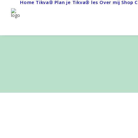
Home
Tikva®
Plan je Tikva® les
Over mij
Shop
C