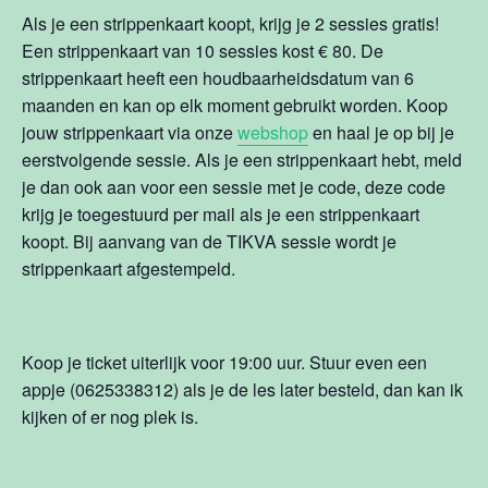
Als je een strippenkaart koopt, krijg je 2 sessies gratis!
Een strippenkaart van 10 sessies kost € 80. De
strippenkaart heeft een houdbaarheidsdatum van 6
maanden en kan op elk moment gebruikt worden. Koop
jouw strippenkaart via onze
webshop
en haal je op bij je
eerstvolgende sessie. Als je een strippenkaart hebt, meld
je dan ook aan voor een sessie met je code, deze code
krijg je toegestuurd per mail als je een strippenkaart
koopt. Bij aanvang van de TIKVA sessie wordt je
strippenkaart afgestempeld.
Koop je ticket uiterlijk voor 19:00 uur. Stuur even een
appje (0625338312) als je de les later besteld, dan kan ik
kijken of er nog plek is.