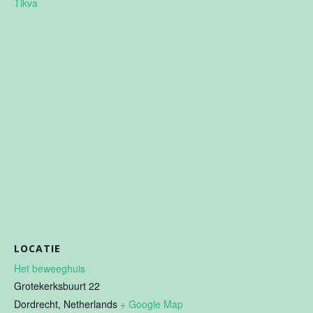
Tikva
LOCATIE
Het beweeghuis
Grotekerksbuurt 22
Dordrecht
,
Netherlands
+ Google Map