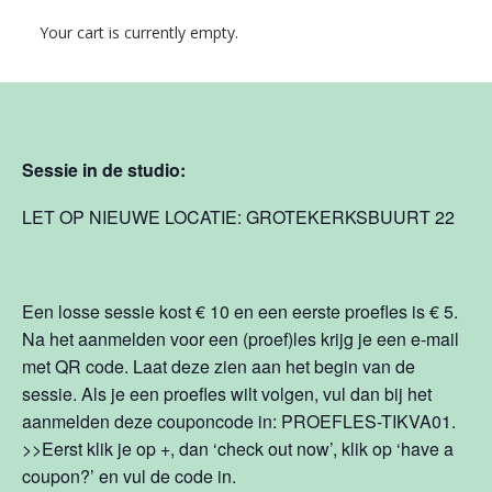
Leuk dat je een Tikva
®
sessie gaat volgen! Reserveer
Your cart is currently empty.
hier je sessie. We hebben twee opties, in de studio en
online.
Sessie in de studio:
LET OP NIEUWE LOCATIE: GROTEKERKSBUURT 22
Een losse sessie kost € 10 en een eerste proefles is € 5.
Na het aanmelden voor een (proef)les krijg je een e-mail
met QR code. Laat deze zien aan het begin van de
sessie. Als je een proefles wilt volgen, vul dan bij het
aanmelden deze couponcode in: PROEFLES-TIKVA01.
>>Eerst klik je op +, dan ‘check out now’, klik op ‘have a
coupon?’ en vul de code in.