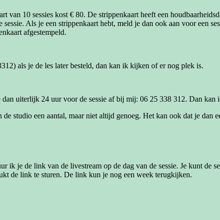
penkaart van 10 sessies kost € 80. De strippenkaart heeft een houdbaar
e sessie. Als je een strippenkaart hebt, meld je dan ook aan voor een ses
enkaart afgestempeld.
2) als je de les later besteld, dan kan ik kijken of er nog plek is.
 dan uiterlijk 24 uur voor de sessie af bij mij: 06 25 338 312. Dan ka
e studio een aantal, maar niet altijd genoeg. Het kan ook dat je dan een
stuur ik je de link van de livestream op de dag van de sessie. Je kunt d
lukt de link te sturen. De link kun je nog een week terugkijken.