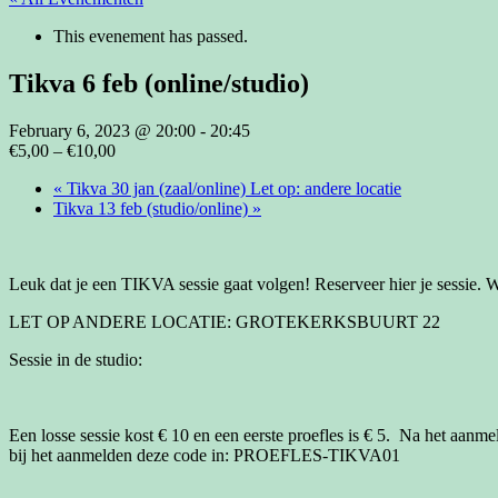
This evenement has passed.
Tikva 6 feb (online/studio)
February 6, 2023 @ 20:00
-
20:45
€5,00 – €10,00
«
Tikva 30 jan (zaal/online) Let op: andere locatie
Tikva 13 feb (studio/online)
»
Leuk dat je een TIKVA sessie gaat volgen! Reserveer hier je sessie. W
LET OP ANDERE LOCATIE: GROTEKERKSBUURT 22
Sessie in de studio:
Een losse sessie kost € 10 en een eerste proefles is € 5. Na het aanme
bij het aanmelden deze code in: PROEFLES-TIKVA01