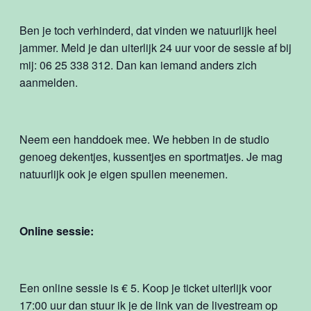
Ben je toch verhinderd, dat vinden we natuurlijk heel
jammer. Meld je dan uiterlijk 24 uur voor de sessie af bij
mij: 06 25 338 312. Dan kan iemand anders zich
aanmelden.
Neem een handdoek mee. We hebben in de studio
genoeg dekentjes, kussentjes en sportmatjes. Je mag
natuurlijk ook je eigen spullen meenemen.
Online sessie:
Een online sessie is € 5. Koop je ticket uiterlijk voor
17:00 uur dan stuur ik je de link van de livestream op