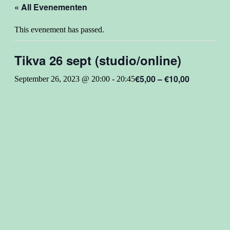
« All Evenementen
This evenement has passed.
Tikva 26 sept (studio/online)
€5,00 – €10,00
September 26, 2023 @ 20:00
-
20:45