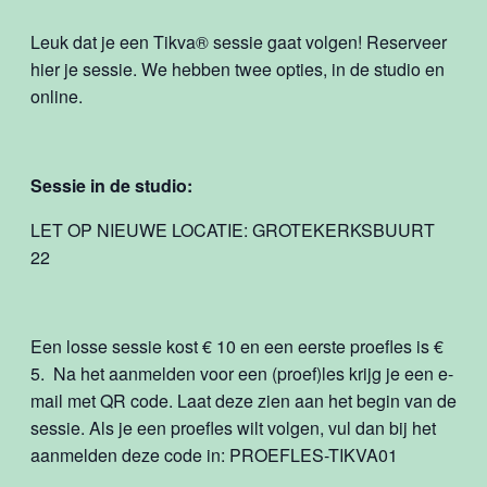
Leuk dat je een Tikva
®
sessie gaat volgen! Reserveer
hier je sessie. We hebben twee opties, in de studio en
online.
Sessie in de studio:
LET OP NIEUWE LOCATIE: GROTEKERKSBUURT
22
Een losse sessie kost € 10 en een eerste proefles is €
5. Na het aanmelden voor een (proef)les krijg je een e-
mail met QR code. Laat deze zien aan het begin van de
sessie. Als je een proefles wilt volgen, vul dan bij het
aanmelden deze code in: PROEFLES-TIKVA01