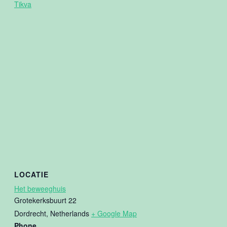
Tikva
LOCATIE
Het beweeghuis
Grotekerksbuurt 22
Dordrecht
,
Netherlands
+ Google Map
Phone