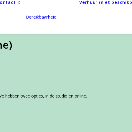
ontact
Verhuur (niet beschikb
Bereikbaarheid
ne)
We hebben twee opties, in de studio en online.