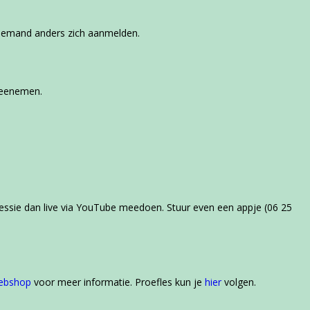
an iemand anders zich aanmelden.
meenemen.
de sessie dan live via YouTube meedoen. Stuur even een appje (06 25
ebshop
voor meer informatie. Proefles kun je
hier
volgen.