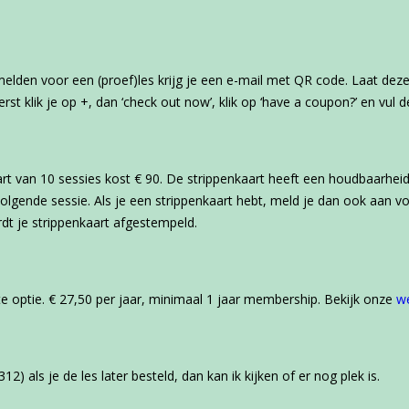
elden voor een (proef)les krijg je een e-mail met QR code. Laat deze z
klik je op +, dan ‘check out now’, klik op ‘have a coupon?’ en vul d
penkaart van 10 sessies kost € 90. De strippenkaart heeft een houdba
tvolgende sessie. Als je een strippenkaart hebt, meld je dan ook aan v
dt je strippenkaart afgestempeld.
optie. € 27,50 per jaar, minimaal 1 jaar membership. Bekijk onze
w
2) als je de les later besteld, dan kan ik kijken of er nog plek is.