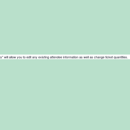
" will allow you to edit any existing attendee information as well as change ticket quantities.