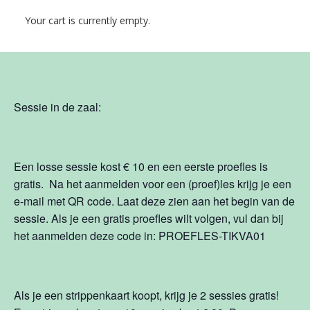
Leuk dat je een TIKVA sessie gaat volgen! Reserveer
Your cart is currently empty.
hier je sessie. We hebben twee opties, in de zaal en
online.
Sessie in de zaal:
Een losse sessie kost € 10 en een eerste proefles is
gratis. Na het aanmelden voor een (proef)les krijg je een
e-mail met QR code. Laat deze zien aan het begin van de
sessie. Als je een gratis proefles wilt volgen, vul dan bij
het aanmelden deze code in: PROEFLES-TIKVA01
Als je een strippenkaart koopt, krijg je 2 sessies gratis!