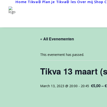
Home
Tikva®
Plan je Tikva® les
Over mij
Shop
C
« All Evenementen
This evenement has passed.
Tikva 13 maart (s
€5,00 – 
March 13, 2023 @ 20:00
-
20:45