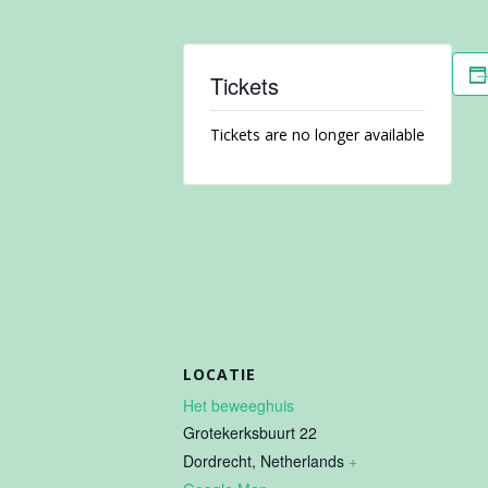
Tickets
Tickets are no longer available
LOCATIE
Het beweeghuis
Grotekerksbuurt 22
Dordrecht
,
Netherlands
+