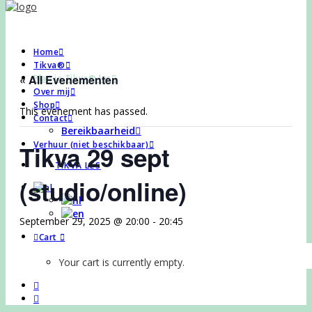
Home
Tikva®
« All Evenementen
Plan je Tikva® les
Over mij
Shop
This evenement has passed.
Contact
Bereikbaarheid
Verhuur (niet beschikbaar)
Tikva 29 sept
TIKVA LES
(studio/online)
September 29, 2025 @ 20:00
-
20:45
Cart
Your cart is currently empty.