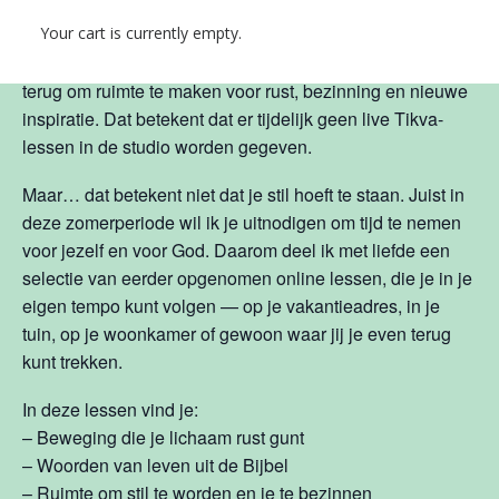
Your cart is currently empty.
De zomer is aangebroken, een tijd waarin alles nét even
wat langzamer mag. Ook ik neem in deze periode gas
terug om ruimte te maken voor rust, bezinning en nieuwe
inspiratie. Dat betekent dat er tijdelijk geen live Tikva-
lessen in de studio worden gegeven.
Maar… dat betekent niet dat je stil hoeft te staan. Juist in
deze zomerperiode wil ik je uitnodigen om tijd te nemen
voor jezelf en voor God. Daarom deel ik met liefde een
selectie van eerder opgenomen online lessen, die je in je
eigen tempo kunt volgen — op je vakantieadres, in je
tuin, op je woonkamer of gewoon waar jij je even terug
kunt trekken.
In deze lessen vind je:
– Beweging die je lichaam rust gunt
– Woorden van leven uit de Bijbel
– Ruimte om stil te worden en je te bezinnen